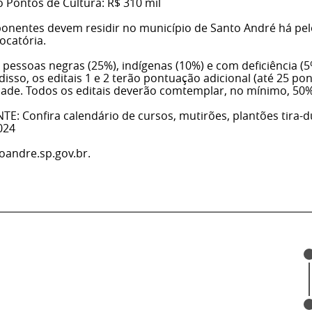
o Pontos de Cultura: R$ 310 mil
oponentes devem residir no município de Santo André há p
ocatória.
 pessoas negras (25%), indígenas (10%) e com deficiência (
 disso, os editais 1 e 2 terão pontuação adicional (até 25 
idade. Todos os editais deverão comtemplar, no mínimo, 50% 
: Confira calendário de cursos, mutirões, plantões tira-d
024
andre.sp.gov.br.