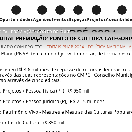
Oportunidades
Agentes
Eventos
Espaços
Projetos
Acessibilid
05.08.2024 – PNAB_EDITAL PREMIAÇÃO: PONTO DE CULTURA_CATEGORIA B - (SEM CNPJ)”
EDITAL PREMIAÇÃO: PONTO DE CULTURA_CATEGORIA 
CULADO COM
PROJETO
EDITAIS PNAB 2024 - POLÍTICA NACIONAL 
dir Blanc (PNAB) tem como objetivo fomentar, de forma desc
cebeu R$ 4.6 milhões de repasse de recursos federais relaci
través das suas representações no CMPC - Conselho Municipal
so através de cinco editais.
 Projetos / Pessoa Física (PF): R$ 950 mil
 Projetos / Pessoa Jurídica (PJ): R$ 2.15 milhões
o Patrimônio Vivo - Mestres e Mestras das Culturas Populare
Pontos de Cultura: R$ 850 mil