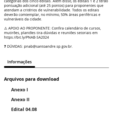
categorias dos cinco editais. Além disso, os editais 1 e 2 terão
pontuação adicional (até 25 pontos) para proponentes que
atendam a critérios de vulnerabilidade. Todos os editais
deverão comtemplar, no mínimo, 50% áreas periféricas e
vulneráveis da cidade.
⚠️ APOIO AO PROPONENTE: Confira calendário de cursos,
mutirões, plantões tira-dúvidas e reuniões setoriais em
https://bit.ly/PNAB-SA2024
❓ DÚVIDAS: pnab@santoandre.sp.gov.br.
Informações
Arquivos para download
Anexo I
Anexo II
Edital 04.08