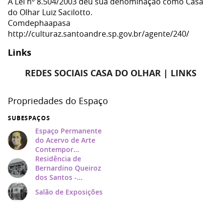
A Lei nº 8.504/2003 deu sua denominação como Casa
do Olhar Luiz Sacilotto.
Comdephaapasa
http://culturaz.santoandre.sp.gov.br/agente/240/
Links
REDES SOCIAIS CASA DO OLHAR | LINKS
Propriedades do Espaço
SUBESPAÇOS
Espaço Permanente
do Acervo de Arte
Contempor...
Residência de
Bernardino Queiroz
dos Santos -...
Salão de Exposições